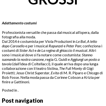
Adattamento costumi
Professionista versatile che passa dal musical all’opera, dalla
fotografia alla moda.
Dal 2014 è costumista per Viola Produzioni in
Le Bal
,
A letto
dopo Carosello
e per i musical
Rapunzel
e
Peter Pan
; confeziona i
costumi di
Sister Act
e
de La regina di ghiaccio il musical
. Altri
sono i musical dove si fa notare come costumista:
Stanno
suonando la nostra canzone
, regia G. Guidi e
Aggiungi un posto a
tavola
(dall’idea di Coltellacci), il quale arriva dopo una lunga
collaborazione con il teatro Sistina,
The Full Monty
di Gigi
Proietti;
Jesus Christ Superstar
,
Evita
di M. R. Piparo e
Chicago
di
Bob Fosse. Nella moda passa da Corinne Cobson a Krizia per
finire a Gattinoni.
Posted in .
Post navigation